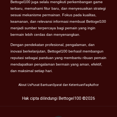
Bettogel100 juga selalu mengikuti perkembangan game
terbaru, memahami fitur baru, dan menyesuaikan strategi
sesuai mekanisme permainan. Fokus pada kualitas,
keamanan, dan relevansi informasi membuat Bettogel100
menjadi sumber terpercaya bagi pemain yang ingin
bermain lebih cerdas dan menyenangkan.
Dengan pendekatan profesional, pengalaman, dan
inovasi berkelanjutan, Bettogel100 berhasil membangun
reputasi sebagai panduan yang membantu ribuan pemain
mendapatkan pengalaman bermain yang aman, efektif,
dan maksimal setiap hari.
About Us
Pusat Bantuan
Syarat dan Ketentuan
Faq
Author
Hak cipta dilindungi Bettogel100 ©2026