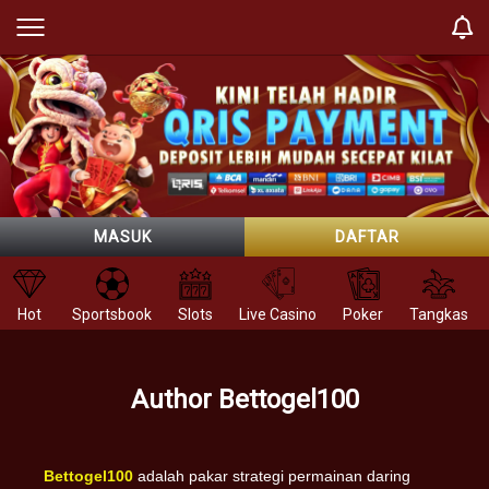
MASUK
DAFTAR
Hot
Sportsbook
Slots
Live Casino
Poker
Tangkas
Author Bettogel100
Bettogel100
adalah pakar strategi permainan daring